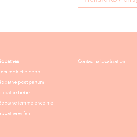
éopathes
Contact & localisation
iers motricité bébé
éopathe post partum
éopathe bébé
éopathe femme enceinte
éopathe enfant