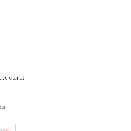
ecrétariat
qui
igne