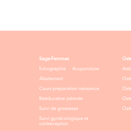
Sage-Femmes
Ost
Echographie
Acupuncture
Atel
Allaitement
Ost
Cours préparation naissance
Ost
Rééducation périnée
Ost
Suivi de grossesse
Ost
Suivi gynécologique et
contraception